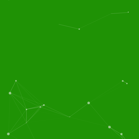
食堂承包
食堂托管
服务区域(上海，江苏，
一家专业食堂承包，承包
浙江，湖北，福建，广
食堂（工厂企业食堂、机
东，安徽等)专业从事：
关食堂、大厦食堂、工业
食堂承包,饭堂承包,食堂
园区食堂、医院食堂、学
托管,承包食堂,团膳服务,
校食堂 、酒店食堂等）...
餐饮服务,食堂管理，团
团膳服务，营养配餐，蔬
膳、...
服务区域(上海，
菜粮油配送，厨房设计，
江苏，浙江，湖北，福
食堂保洁，餐饮服务等食
建，广东，安徽等)专业
堂管理一体化的大型后勤
从事：食堂承包,饭堂承
服务公司...
包,食堂托管,承包食堂,团
膳服务,餐饮服务,食堂管
理，团膳...