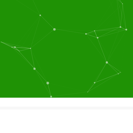
团膳服务
粮油蔬菜配送
团膳服务，营养配餐，蔬
设立了蔬菜配送中心，为
菜粮油配送，厨房设计，
客户提供蔬菜配送、肉类
食堂保洁，餐饮服务等食
配送、调料配送、粮油配
堂管理一体化的大型后勤
送等服务。配送中心与蔬
服务公司，目前在长三角
菜基地、肉食、禽、鱼、
地区已为60多家企业提供
米、油、调味品等供应厂
专业的食堂管理服务...
我
商达成了长期合作...
建立
们连锁经营，货源团购，
了畅通的食物供求关系，
价廉物美，能长期保证优
而我公司在上海周边地区
惠的价格，高质量的伙食
合作厂家众多，在采购上
稳定供应。实现客户期
有量大的优势，确保各类
望，奉献满意工程，竭诚
食品原料价廉物美的供
希望各贵公司来电来人参
给，这给我们的食堂经营
观洽谈...
和蔬菜配送服务以有力地
支撑同时也为企业降低采
购成本...