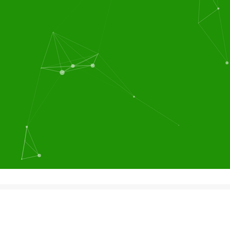
团膳服务
粮油蔬菜配送
团膳服务，营养配餐，蔬
设立了蔬菜配送中心，为
菜粮油配送，厨房设计，
客户提供蔬菜配送、肉类
食堂保洁，餐饮服务等食
配送、调料配送、粮油配
堂管理一体化的大型后勤
送等服务。配送中心与蔬
服务公司，目前在长三角
菜基地、肉食、禽、鱼、
地区已为60多家企业提供
米、油、调味品等供应厂
专业的食堂管理服务...
我
商达成了长期合作...
建立
们连锁经营，货源团购，
了畅通的食物供求关系，
价廉物美，能长期保证优
而我公司在上海周边地区
惠的价格，高质量的伙食
合作厂家众多，在采购上
稳定供应。实现客户期
有量大的优势，确保各类
望，奉献满意工程，竭诚
食品原料价廉物美的供
希望各贵公司来电来人参
给，这给我们的食堂经营
观洽谈...
和蔬菜配送服务以有力地
支撑同时也为企业降低采
购成本...