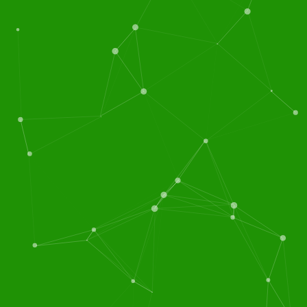
食堂承包
食堂托管
服务区域(上海，江苏，
一家专业食堂承包，承包
浙江，湖北，福建，广
食堂（工厂企业食堂、机
东，安徽等)专业从事：
关食堂、大厦食堂、工业
食堂承包,饭堂承包,食堂
园区食堂、医院食堂、学
托管,承包食堂,团膳服务,
校食堂 、酒店食堂等）...
餐饮服务,食堂管理，团
团膳服务，营养配餐，蔬
膳、...
服务区域(上海，
菜粮油配送，厨房设计，
江苏，浙江，湖北，福
食堂保洁，餐饮服务等食
建，广东，安徽等)专业
堂管理一体化的大型后勤
从事：食堂承包,饭堂承
服务公司...
包,食堂托管,承包食堂,团
膳服务,餐饮服务,食堂管
理，团膳...