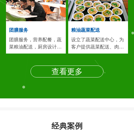
建，广东，安徽等)专业
堂管理一体化的大型后勤
从事：食堂承包,饭堂承
服务公司...
包,食堂托管,承包食堂,团
膳服务,餐饮服务,食堂管
团膳服务
粮油蔬菜配送
理，团膳...
团膳服务，营养配餐，蔬
设立了蔬菜配送中心，为
菜粮油配送，厨房设计，
客户提供蔬菜配送、肉类
食堂保洁，餐饮服务等食
配送、调料配送、粮油配
堂管理一体化的大型后勤
送等服务。配送中心与蔬
服务公司，目前在长三角
菜基地、肉食、禽、鱼、
查看更多
地区已为60多家企业提供
米、油、调味品等供应厂
专业的食堂管理服务...
我
商达成了长期合作...
建立
们连锁经营，货源团购，
了畅通的食物供求关系，
价廉物美，能长期保证优
而我公司在上海周边地区
惠的价格，高质量的伙食
合作厂家众多，在采购上
稳定供应。实现客户期
有量大的优势，确保各类
望，奉献满意工程，竭诚
食品原料价廉物美的供
经典案例
希望各贵公司来电来人参
给，这给我们的食堂经营
观洽谈...
和蔬菜配送服务以有力地