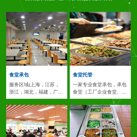
食堂承包
食堂托管
服务区域(上海，江苏，
一家专业食堂承包，承包
浙江，湖北，福建，广
食堂（工厂企业食堂、机
东，安徽等)专业从事：
关食堂、大厦食堂、工业
食堂承包,饭堂承包,食堂
园区食堂、医院食堂、学
托管,承包食堂,团膳服务,
校食堂 、酒店食堂等）...
餐饮服务,食堂管理，团
团膳服务，营养配餐，蔬
膳、...
服务区域(上海，
菜粮油配送，厨房设计，
江苏，浙江，湖北，福
食堂保洁，餐饮服务等食