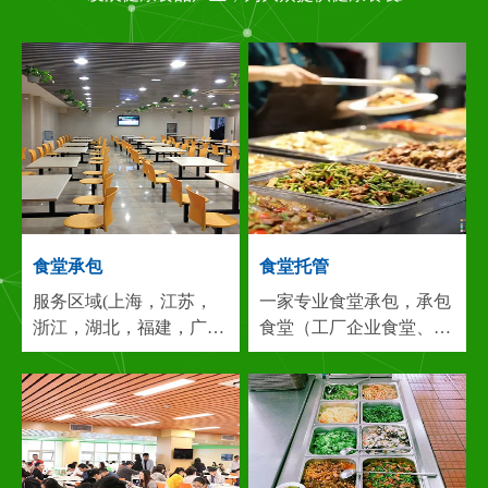
食堂承包
食堂托管
服务区域(上海，江苏，
一家专业食堂承包，承包
浙江，湖北，福建，广
食堂（工厂企业食堂、机
东，安徽等)专业从事：
关食堂、大厦食堂、工业
食堂承包,饭堂承包,食堂
园区食堂、医院食堂、学
托管,承包食堂,团膳服务,
校食堂 、酒店食堂等）...
餐饮服务,食堂管理，团
团膳服务，营养配餐，蔬
膳、...
服务区域(上海，
菜粮油配送，厨房设计，
江苏，浙江，湖北，福
食堂保洁，餐饮服务等食