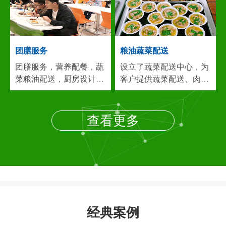
建，广东，安徽等)专业
堂管理一体化的大型后勤
从事：食堂承包,饭堂承
服务公司...
包,食堂托管,承包食堂,团
膳服务,餐饮服务,食堂管
团膳服务
粮油蔬菜配送
理，团膳...
团膳服务，营养配餐，蔬
设立了蔬菜配送中心，为
菜粮油配送，厨房设计，
客户提供蔬菜配送、肉类
食堂保洁，餐饮服务等食
配送、调料配送、粮油配
堂管理一体化的大型后勤
送等服务。配送中心与蔬
服务公司，目前在长三角
菜基地、肉食、禽、鱼、
查看更多
地区已为60多家企业提供
米、油、调味品等供应厂
专业的食堂管理服务...
我
商达成了长期合作...
建立
们连锁经营，货源团购，
了畅通的食物供求关系，
价廉物美，能长期保证优
而我公司在上海周边地区
惠的价格，高质量的伙食
合作厂家众多，在采购上
稳定供应。实现客户期
有量大的优势，确保各类
望，奉献满意工程，竭诚
食品原料价廉物美的供
经典案例
希望各贵公司来电来人参
给，这给我们的食堂经营
观洽谈...
和蔬菜配送服务以有力地