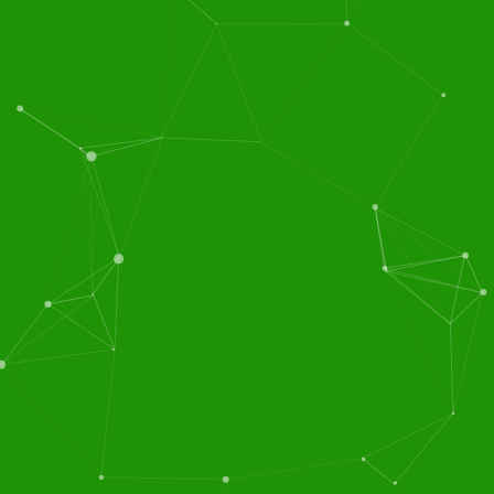
食堂承包
食堂托管
服务区域(上海，江苏，
一家专业食堂承包，承包
浙江，湖北，福建，广
食堂（工厂企业食堂、机
东，安徽等)专业从事：
关食堂、大厦食堂、工业
食堂承包,饭堂承包,食堂
园区食堂、医院食堂、学
托管,承包食堂,团膳服务,
校食堂 、酒店食堂等）...
餐饮服务,食堂管理，团
团膳服务，营养配餐，蔬
膳、...
服务区域(上海，
菜粮油配送，厨房设计，
江苏，浙江，湖北，福
食堂保洁，餐饮服务等食
建，广东，安徽等)专业
堂管理一体化的大型后勤
从事：食堂承包,饭堂承
服务公司...
包,食堂托管,承包食堂,团
膳服务,餐饮服务,食堂管
理，团膳...