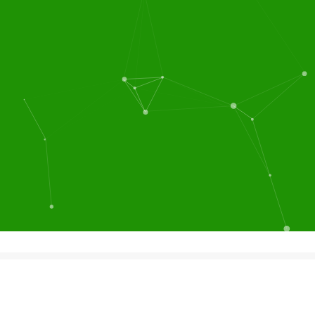
团膳服务
粮油蔬菜配送
团膳服务，营养配餐，蔬
设立了蔬菜配送中心，为
菜粮油配送，厨房设计，
客户提供蔬菜配送、肉类
食堂保洁，餐饮服务等食
配送、调料配送、粮油配
堂管理一体化的大型后勤
送等服务。配送中心与蔬
服务公司，目前在长三角
菜基地、肉食、禽、鱼、
地区已为60多家企业提供
米、油、调味品等供应厂
专业的食堂管理服务...
我
商达成了长期合作...
建立
们连锁经营，货源团购，
了畅通的食物供求关系，
价廉物美，能长期保证优
而我公司在上海周边地区
惠的价格，高质量的伙食
合作厂家众多，在采购上
稳定供应。实现客户期
有量大的优势，确保各类
望，奉献满意工程，竭诚
食品原料价廉物美的供
希望各贵公司来电来人参
给，这给我们的食堂经营
观洽谈...
和蔬菜配送服务以有力地
支撑同时也为企业降低采
购成本...