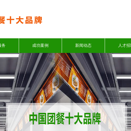
服务
成功案例
新闻动态
人才招