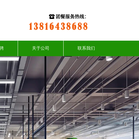
聘
关于公司
联系我们