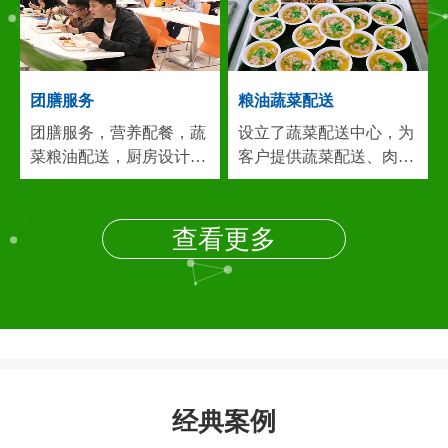
建，广东，安徽等)专业
堂管理一体化的大型后勤
从事：食堂承包,饭堂承
服务公司...
包,食堂托管,承包食堂,团
膳服务,餐饮服务,食堂管
团膳服务
粮油蔬菜配送
理，团膳...
团膳服务，营养配餐，蔬
设立了蔬菜配送中心，为
菜粮油配送，厨房设计，
客户提供蔬菜配送、肉类
食堂保洁，餐饮服务等食
配送、调料配送、粮油配
堂管理一体化的大型后勤
送等服务。配送中心与蔬
服务公司，目前在长三角
菜基地、肉食、禽、鱼、
查看更多
地区已为60多家企业提供
米、油、调味品等供应厂
专业的食堂管理服务...
我
商达成了长期合作...
建立
们连锁经营，货源团购，
了畅通的食物供求关系，
价廉物美，能长期保证优
而我公司在上海周边地区
惠的价格，高质量的伙食
合作厂家众多，在采购上
稳定供应。实现客户期
有量大的优势，确保各类
望，奉献满意工程，竭诚
食品原料价廉物美的供
经典案例
希望各贵公司来电来人参
给，这给我们的食堂经营
观洽谈...
和蔬菜配送服务以有力地