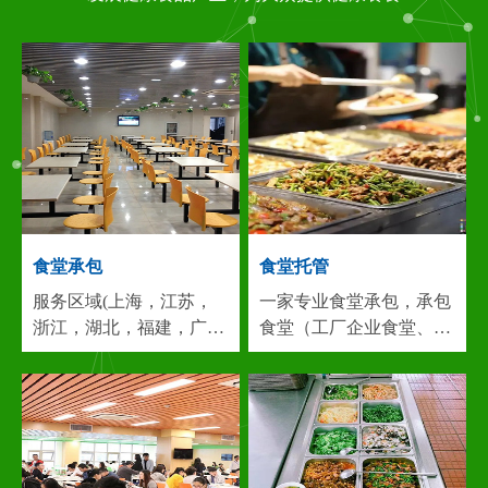
食堂承包
食堂托管
服务区域(上海，江苏，
一家专业食堂承包，承包
浙江，湖北，福建，广
食堂（工厂企业食堂、机
东，安徽等)专业从事：
关食堂、大厦食堂、工业
食堂承包,饭堂承包,食堂
园区食堂、医院食堂、学
托管,承包食堂,团膳服务,
校食堂 、酒店食堂等）...
餐饮服务,食堂管理，团
团膳服务，营养配餐，蔬
膳、...
服务区域(上海，
菜粮油配送，厨房设计，
江苏，浙江，湖北，福
食堂保洁，餐饮服务等食